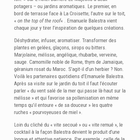
potagers – ou jardins aromatiques. Le premier, en
bord de terrasse face à La Croisette; l’autre sur le toit,
«
on the top of the roof
« . Emanuele Balestra vient
chaque jour y tirer l’inspiration de quelques créations.
Déshydrater, infuser, aromatiser. Transformer des
plantes en gelées, glaçons, sirops ou bitters.
Marjolaine, mélisse, angélique, rhubarbe, verveine,
sauge. Camomille noble de Rome, thym de Jamaïque,
géranium rosat du Maroc. S’agit-il d’un herbier ? Non.
Voilà les partenaires quotidiens d’Emanuele Balestra.
Après sa visite sur le jardin du toit il faut l’écouter
parler « du vent salé de la mer qui passe là-haut sur la
mélisse » et qui favorise sa pollenisation en même
temps qu’il entoure « de sa douceur » les quatre
ruches « pourvoyeuses de miel ».
Loin du cliché du « vite secoué » ou « vite remué », le
cocktail à la façon Balestra devient le produit d’une
longue et attentive patience. Par exemple : celle de la