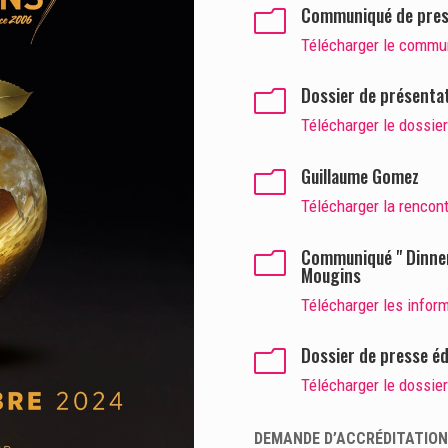
Communiqué de pre
m
Télécharger le commun
Dossier de présentat
m
Télécharger le dossier
Guillaume Gomez
m
Télécharger la rencont
Communiqué " Dinner 
m
Mougins
Télécharger les inform
Dossier de presse é
m
Télécharger le dossie
DEMANDE D’ACCRÉDITATION