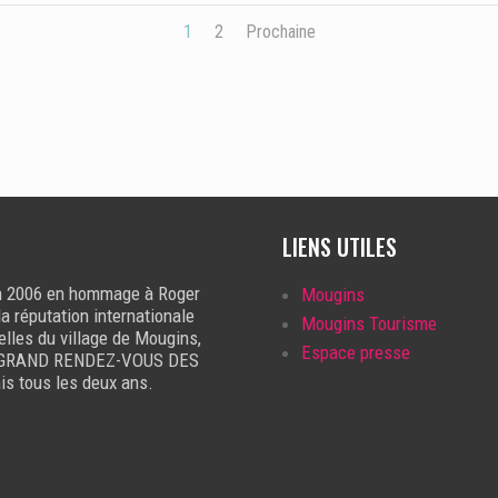
1
2
Prochaine
LIENS UTILES
 en 2006 en hommage à Roger
Mougins
a réputation internationale
Mougins Tourisme
uelles du village de Mougins,
Espace presse
 LE GRAND RENDEZ-VOUS DES
s tous les deux ans.