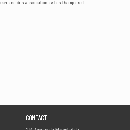
t membre des associations « Les Disciples d
CONTACT
156 Avenue du Maréchal de