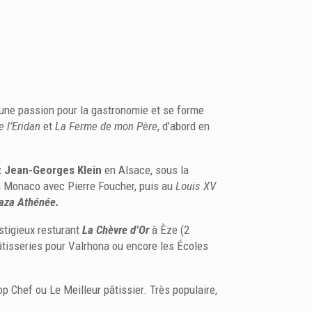
 une passion pour la gastronomie et se forme
e l’Eridan
et
La Ferme de mon Père
, d’abord en
ez Jean-Georges Klein
en Alsace, sous la
 Monaco avec Pierre Foucher, puis au
Louis XV
aza Athénée.
stigieux resturant
La Chèvre d’Or
à Èze (2
âtisseries pour Valrhona ou encore les Écoles
p Chef ou Le Meilleur pâtissier. Très populaire,