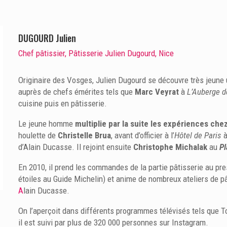
DUGOURD Julien
Chef pâtissier, Pâtisserie Julien Dugourd, Nice
Originaire des Vosges, Julien Dugourd se découvre très jeune
auprès de chefs émérites tels que
Marc Veyrat
à
L’Auberge d
cuisine puis en pâtisserie.
Le jeune homme
multiplie par la suite les expériences ch
houlette de
Christelle Brua
, avant d’officier à l’
Hôtel de Paris
à
d’Alain Ducasse. Il rejoint ensuite
Christophe Michalak
au
Pl
En 2010, il prend les commandes de la partie pâtisserie au pre
étoiles au Guide Michelin) et anime de nombreux ateliers de p
A
lain Ducasse.
On l’aperçoit dans différents programmes télévisés tels que To
il est suivi par plus de 320 000 personnes sur Instagram.