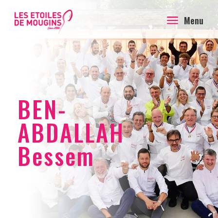
a
Menu
BEN-
ABDALLAH
Bessem