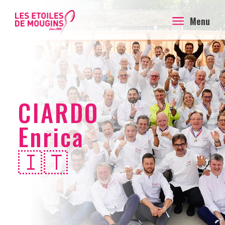
a
Menu
CIARDO
Enrica
🇮🇹